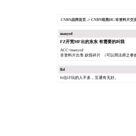
CNBN战网首页
->
CNBN暗黑HC/非资料片交
manyed
FZ开荒MF出的东东 有需要的叫我
ACC=manyed
非资料片出售 妖怪碎片 （可以用法师之拳换
lfzf
fz估计玩的人不多，互通有无好。